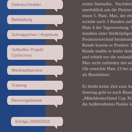
ersten Startreihe. Nachde
Gebrauchträder
unerbittlich um die Platzi
einen 5. Platz. Max, der e
Bekleidung
erzielte nach 3 Runden au
Platz 4 der Tageswertung.
inmitten einer fünfköpfig
Schnäppchen / Angebote
Positionswechsel bestimmt
Runde konnte er Position 3
Volltreffer Projekt
Runde mußte er leider dem
Cyclocross
und erhielt nur die undank
Max recht zufrieden mit sei
Ole erreichte Platz 23 bei 
Werkstattservice
als Rennfahrer.
Training
Es bleibt keine Zeit zum
Sonntag geht es nach Baut
„Mitteldeutschland Cup XC
Rennergebnisse
die heißersehnten Punkte 
Erfolge 2009/2010