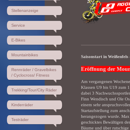
Stellenanzeige
Service
E-Bikes
Mountainbikes
Saisonstart in Weißenfels
Eröffnung der Moun
Rennräder / Gravelbikes
/ Cyclocross/ Fitness
Am vergangenen Wochenend
Klassen U9 bis U19 zum 1
Trekking/Tour/City Räder
dabei 3 Nachwuchssportler
Finn Wendisch und Ole Os
Kinderräder
einem sehr anspruchsvollen
Startaufstellung zum ansc
herangezogen wurde. Max u
Testräder
geschicktes Bewältigen de
Bäume und über rutschige 