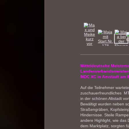
Mitteldeutsche Meisters
Landesverbandsmeisters
MDC XC in Arnstadt am 
Auf die Teilnehmer wartete
zuschauerfreundliches MT
in der schönen Altstadt v
Bewältigt wurden neben 
Straßengräben, Kopfsteinp
Hindernisse. Steile Rampe
andere Highlight, wie das 
dem Marktplatz, sorgten f