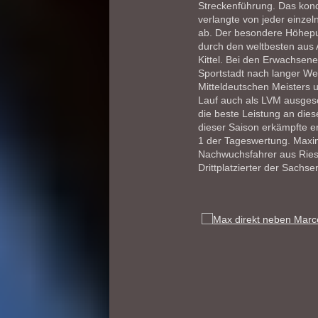
Streckenführung. Das kondi
verlangte von jeder einzel
ab. Der besondere Höhepun
durch den weltbesten aus
Kittel. Bei den Erwachsen
Sportstadt nach langer We
Mitteldeutschen Meisters 
Lauf auch als LVM ausges
die beste Leistung an di
dieser Saison erkämpfte e
1 der Tageswertung. Maxim
Nachwuchsfahrer aus Ries
Drittplatzierter der Sachse