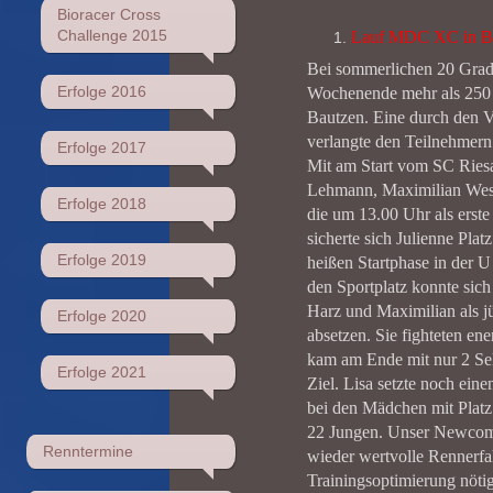
Bioracer Cross
Challenge 2015
Lauf MDC XC in Ba
Bei sommerlichen 20 Grad
Erfolge 2016
Wochenende mehr als 250
Bautzen. Eine durch den Ve
verlangte den Teilnehmern
Erfolge 2017
Mit am Start vom SC Ries
Lehmann, Maximilian Wes
Erfolge 2018
die um 13.00 Uhr als erste
sicherte sich Julienne Pla
Erfolge 2019
heißen Startphase in der 
den Sportplatz konnte si
Harz und Maximilian als j
Erfolge 2020
absetzen. Sie fighteten e
kam am Ende mit nur 2 Se
Erfolge 2021
Ziel. Lisa setzte noch ei
bei den Mädchen mit Plat
22 Jungen. Unser Newcome
Renntermine
wieder wertvolle Rennerfah
Trainingsoptimierung nötig