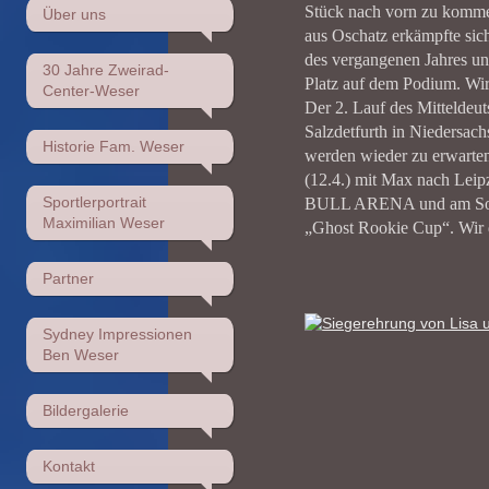
Stück nach vorn zu komme
Über uns
aus Oschatz erkämpfte sic
des vergangenen Jahres un
30 Jahre Zweirad-
Platz auf dem Podium. Wir 
Center-Weser
Der 2. Lauf des Mitteldeu
Salzdetfurth in Niedersac
Historie Fam. Weser
werden wieder zu erwarten
(12.4.) mit Max nach Lei
Sportlerportrait
BULL ARENA und am Sonn
Maximilian Weser
„Ghost Rookie Cup“. Wir d
Partner
Sydney Impressionen
Ben Weser
Bildergalerie
Kontakt