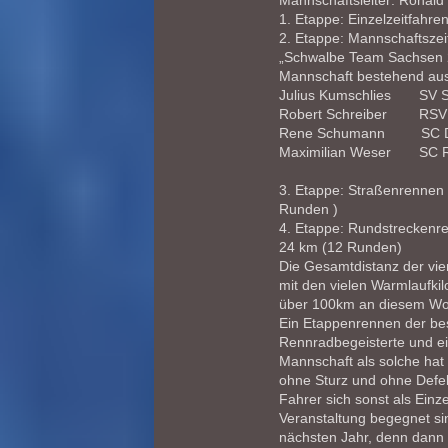
Mannschaftsleiter: Ronal
1. Etappe: Einzelzeitfahre
2. Etappe: Mannschaftszei
„Schwalbe Team Sachsen 
Mannschaft bestehend au
Julius Kumschlies SV Se
Robert Schreiber RSV A
Rene Schumann SC DHF
Maximilian Weser SC Ri
3. Etappe: Straßenrennen
Runden )
4. Etappe: Rundstreckenr
24 km (12 Runden)
Die Gesamtdistanz der vie
mit den vielen Warmlaufkil
über 100km an diesem W
Ein Etappenrennen der bes
Rennradbegeisterte und ein
Mannschaft als solche hat 
ohne Sturz und ohne Defek
Fahrer sich sonst als Einz
Veranstaltung begegnet si
nächsten Jahr, denn dann 