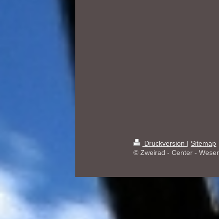
Druckversion
|
Sitemap
© Zweirad - Center - Wese