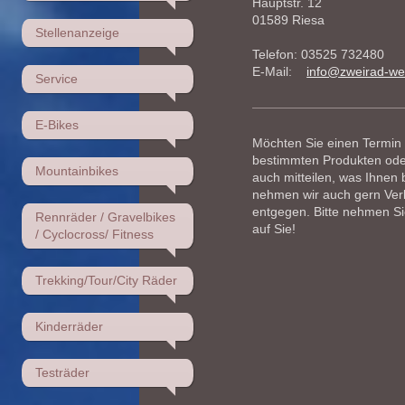
Hauptstr. 12
01589 Riesa
Stellenanzeige
Telefon: 03525 732480
E-Mail:
info@zweirad-we
Service
E-Bikes
Möchten Sie einen Termin
bestimmten Produkten ode
Mountainbikes
auch mitteilen, was Ihnen 
nehmen wir auch gern Ve
entgegen. Bitte nehmen Sie
Rennräder / Gravelbikes
auf Sie!
/ Cyclocross/ Fitness
Trekking/Tour/City Räder
Kinderräder
Testräder