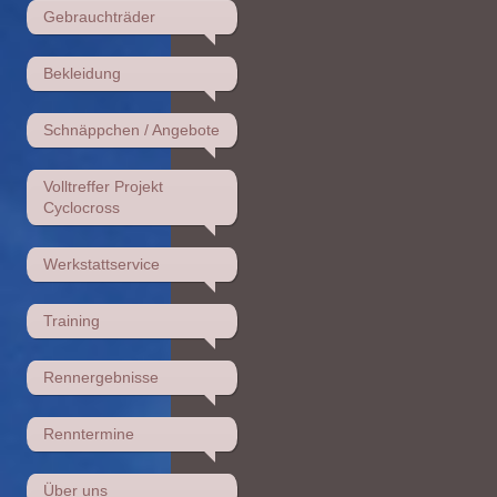
Gebrauchträder
Bekleidung
Schnäppchen / Angebote
Volltreffer Projekt
Cyclocross
Werkstattservice
Training
Rennergebnisse
Renntermine
Über uns