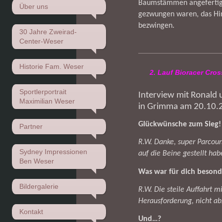
Baumstämmen angefertigt
Über uns
gezwungen waren, das Hin
bezwingen.
30 Jahre Zweirad-
Center-Weser
Historie Fam. Weser
2. Lauf Bioracer Cr
Sportlerportrait
Interview mit Ronald
Maximilian Weser
in Grimma am 20.10.
Glückwünsche zum Sieg! W
Partner
R.W. Danke, super Parcour
Sydney Impressionen
auf die Beine gestellt hab
Ben Weser
Was war für dich besond
Bildergalerie
R.W.
Die steile Auffahrt 
Herausforderung, nicht ab
Kontakt
Und…?