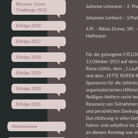
Bioracer Cross
Julienne Lehmann – 2. Pla
Challenge 2015
Johannes Lenhard – 3.Plat
Erfolge 2016
4.Pl. - Niklas Drews, 5Pl.
Haftmann
Erfolge 2017
Für die gelungene CYC
Erfolge 2018
13.Oktober 2013 auf dem 
Riesa-Göhlis, dem „1.La
Erfolge 2019
und dem „FETTE REIFEN R
Sponsoren für die zahlrei
Erfolge 2020
organisatorischen Hilfele
fleißigen Helfern recht he
Erfolge 2021
Resonanz von Teilnehmer
und persönlichen Danksag
Durchführung in allen Det
Fahrer sind unfallfrei in
Renntermine
an diesem Renntag war ein