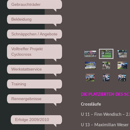
Gebrauchträder
Bekleidung
Schnäppchen / Angebote
Volltreffer Projekt
Cyclocross
Werkstattservice
Training
DIE PLATZIERTEN DES SC
Rennergebnisse
Crossläufe
U 11 – Finn Wendisch – 2.
Erfolge 2009/2010
U 13 – Maximilian Weser –