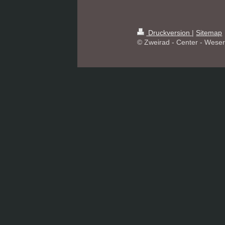
Druckversion
|
Sitemap
© Zweirad - Center - Wese