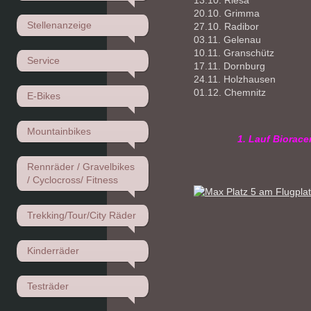
13.10. Riesa
20.10. Grimma
Stellenanzeige
27.10. Radibor
03.11. Gelenau
10.11. Granschütz
Service
17.11. Dornburg
24.11. Holzhausen
01.12. Chemnitz
E-Bikes
Mountainbikes
1. Lauf Biorace
Rennräder / Gravelbikes
/ Cyclocross/ Fitness
Trekking/Tour/City Räder
Kinderräder
Testräder