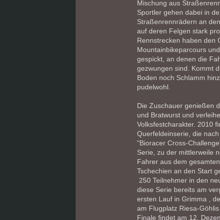
Mischung aus Straßenrenn
Sportler gehen dabei in d
Straßenrennrädern an den 
auf deren Felgen stark prof
Rennstrecken haben den C
Mountainbikeparcours und 
gespickt, an denen die F
gezwungen sind. Kommt du
Boden noch Schlamm hinzu,
pudelwohl.
Die Zuschauer genießen d
und Bratwurst und verleih
Volksfestcharakter. 2010 f
Querfeldeinserie, die na
"Bioracer Cross-Challenge"
Serie, zu der mittlerweile
Fahrer aus dem gesamten
Tschechien an den Start 
250 Teilnehmer in den neu
diese Serie bereits am 
ersten Lauf in Grimma , d
am Flugplatz Riesa-Göhlis
Finale findet am 12. Dez