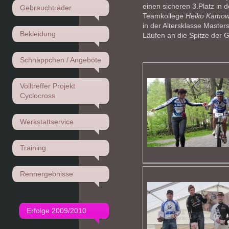
einen sicheren 3.Platz in 
Gebrauchträder
Teamkollege
Heiko Kamow
in der Altersklasse Master
Bekleidung
Läufen an die Spitze der 
Schnäppchen / Angebote
Volltreffer Projekt
Cyclocross
Werkstattservice
Training
Rennergebnisse
Erfolge 2009/2010