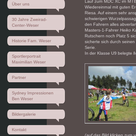
Lauf zum MDC XC im MTB X
Über uns
Wiedereinmal mit guten Er
Riesa. Auf einem sehr ans
schwierigen Wurzelpassag
30 Jahre Zweirad-
den Fahrern alles abverlan
Center-Weser
Masters-1-Fahrer
Heiko K
Rutschern noch Platz 5 si
Historie Fam. Weser
sicherte sich durch seinen
Serie.
In der Klasse U9 belegte
M
Sportlerportrait
Maximilian Weser
Partner
Sydney Impressionen
Ben Weser
Bildergalerie
Kontakt
(auf das Bild klicken zum 