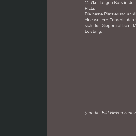
11,7km langen Kurs in de
Platz.
Die beste Platzierung an
eine weitere Fahrerin des 
sich den Siegertitel beim
Leistung.
(auf das Bild klicken zum 