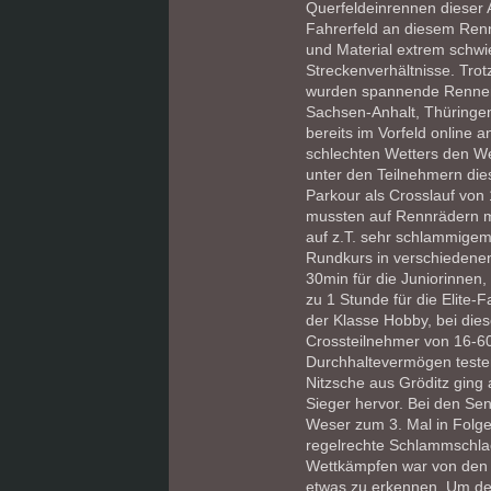
Querfeldeinrennen dieser 
Fahrerfeld an diesem Renn
und Material extrem schwi
Streckenverhältnisse. Tro
wurden spannende Rennen 
Sachsen-Anhalt, Thüringen
bereits im Vorfeld online 
schlechten Wetters den We
unter den Teilnehmern die
Parkour als Crosslauf von 
mussten auf Rennrädern mi
auf z.T. sehr schlammige
Rundkurs in verschiedenen
30min für die Juniorinnen,
zu 1 Stunde für die Elite-
der Klasse Hobby, bei di
Crossteilnehmer von 16-60
Durchhaltevermögen testen
Nitzsche aus Gröditz ging
Sieger hervor. Bei den Sen
Weser zum 3. Mal in Folge
regelrechte Schlammschla
Wettkämpfen war von den 
etwas zu erkennen. Um den