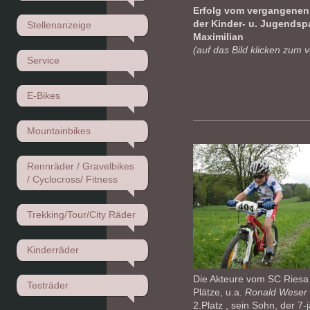
Erfolg vom vergangenen
der Kinder- u. Jugendspa
Stellenanzeige
Maximilian
(auf das Bild klicken zum 
Service
E-Bikes
Mountainbikes
Rennräder / Gravelbikes
/ Cyclocross/ Fitness
Trekking/Tour/City Räder
Kinderräder
Die Akteure vom SC Riesa
Testräder
Plätze, u.a.
Ronald Weser
2.Platz , sein Sohn, der 7-