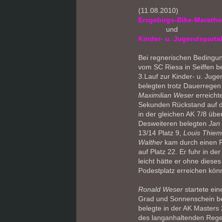
(11.08.2010)
Erzgebirgs-Bike-Marath
und
Kinder- u. Jugendsparta
Bei regnerischen Bedingu
vom SC Riesa in Seiffen 
3.Lauf zur Kinder- u. Jug
belegten trotz Dauerregen
Maximilian Weser
erreicht
Sekunden Rückstand auf de
in der gleichen AK 7/8 übe
Desweiteren belegten
Jan 
13/14 Platz 9,
Louis Thie
Walther
kam durch einen F
auf Platz 22. Er fuhr in de
leicht hätte er ohne diese
Podestplatz erreichen kön
Ronald Weser
startete ei
Grad und Sonnenschein b
belegte in der AK Masters 
des langanhaltenden Regen