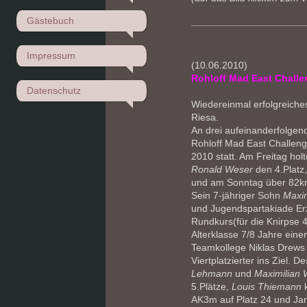
Gästebuch
Impressum
(10.06.2010)
Rohloff Mad East Challe
Datenschutz
Wiedereinmal erfolgreich
Riesa.
An drei aufeinanderfolgen
Rohloff Mad East Challen
2010 statt. Am Freitag hol
Ronald Weser
den 4.Platz
und am Sonntag über 82km
Sein 7-jähriger Sohn
Maxim
und Jugendspartakiade Er
Rundkurs(für die Knirpse 
Alterklasse 7/8 Jahre eine
Teamkollege Niklas Drews 
Viertplatzierter ins Ziel. 
Lehmann
und
Maximilian 
5.Plätze,
Louis Thiemann
k
AK3m auf Platz 24 und Jan