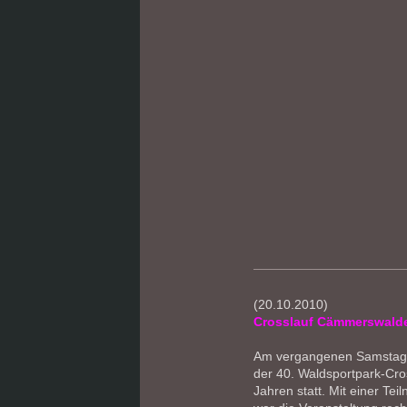
(20.10.2010)
Crosslauf Cämmerswald
Am vergangenen Samstag 
der 40. Waldsportpark-Cros
Jahren statt. Mit einer Te