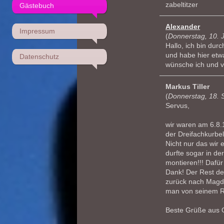
zabeltitzer
Gästebuch
Alexander
Impressum
(
Donnerstag, 10. 
Hallo, ich bin durc
und habe hier etw
Datenschutz
wünsche ich und vi
Markus Tiller
(
Donnerstag, 18.
Servus,
wir waren am 6.8.1
der Dreifachkurbel
Nicht nur das wir 
durfte sogar in der
montieren!!! Dafür
Dank! Der Rest d
zurück nach Magdeb
man von seinem R
Beste Grüße aus 