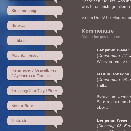
Schreiben Sie uns, was Ih
was Ihnen nicht gefallen h
Stellenanzeige
Vielen Dank! Ihr Moderato
Service
Kommentare
Diskussion geschlossen
E-Bikes
Benjamin Weser
Mountainbikes
(
Donnerstag, 27. 
Willkommen ! :-)
Rennräder / Gravelbikes
Marius Honscha
/ Cyclocross/ Fitness
(
Donnerstag, 03. 
Hallo,
Trekking/Tour/City Räder
Kompliment, wirkl
So erreicht man d
Kinderräder
überall.
Benjamin Weser
Testräder
(
Dienstag, 08. Fe