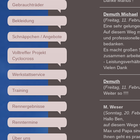
Danke Marius !
Gebrauchträder
Demuth Michael
(
Freitag, 11. Febr
Bekleidung
Eine sehr gelungen
Auf diesem Weg mö
Schnäppchen / Angebote
und professionell
bedanken.
Es macht großen 
Volltreffer Projekt
zusammen arbeiten
Cyclocross
- Leistungsverhältn
Vielen Dank
Werkstattservice
Demuth
(
Freitag, 11. Febr
Training
Weiter so !!!!
Rennergebnisse
M. Weser
(
Sonntag, 20. Feb
Hallo Ben,
Renntermine
auf diesem Wege v
Max und Papa sin
Ihnen geht es prae
Über uns